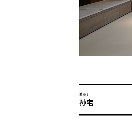
文
发布于
章
孙宅
导
航