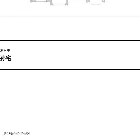
文
发布于
章
孙宅
导
航
沪ICP备2021001745号-1